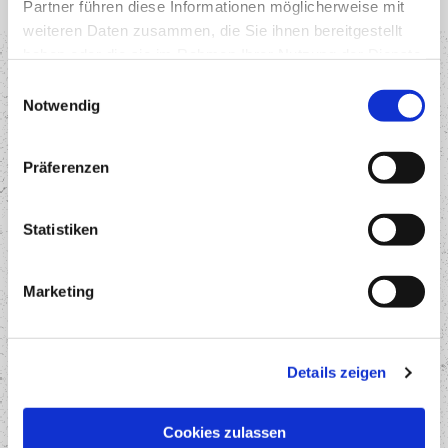
Partner führen diese Informationen möglicherweise mit
weiteren Daten zusammen, die Sie ihnen bereitgestellt
haben oder die sie im Rahmen Ihrer Nutzung der Dienste
Kontaktieren Sie uns
gesammelt haben.
Einwilligungsauswahl
Notwendig
Name*
Präferenzen
Telefon
Statistiken
Marketing
E-Mail*
Details zeigen
Nachricht*
Cookies zulassen