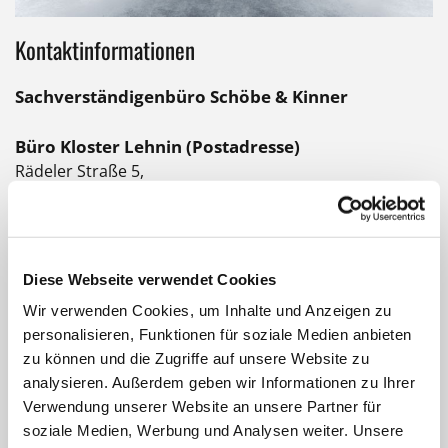
Kontaktinformationen
Sachverständigenbüro Schöbe & Kinner
Büro Kloster Lehnin (Postadresse)
Rädeler Straße 5,
14797 Kloster Lehnin
03382 70 400 86

03382 70 400 88

info@sv-schoebe.de

Diese Webseite verwendet Cookies
Wir verwenden Cookies, um Inhalte und Anzeigen zu
Büro Brandenburg
personalisieren, Funktionen für soziale Medien anbieten
Der Temnitz 36
zu können und die Zugriffe auf unsere Website zu
14776 Brandenburg
analysieren. Außerdem geben wir Informationen zu Ihrer
03381 524850

Verwendung unserer Website an unsere Partner für
03381 524852

soziale Medien, Werbung und Analysen weiter. Unsere
info@sv-schoebe.de
